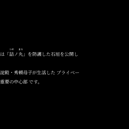
つめ
まる
は「
詰
ノ
丸
」を防護した石垣を公開し
淀殿・秀頼母子が生活した プライベー
重要の中心部 です。