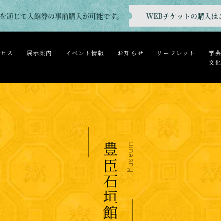
WEBチケットの購入は
を通じて入館券の事前購入が可能です。
クセス
展示案内
イベント情報
お知らせ
リーフレット
学
文
豊臣石垣館
Museum