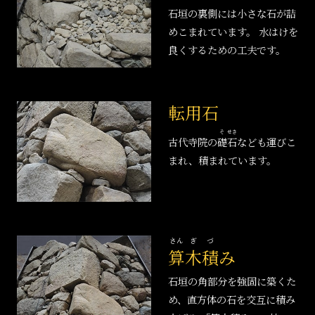
石垣の裏側には小さな石が詰
めこまれています。 水はけを
良くするための工夫です。
転用石
そ
せき
古代寺院の
礎
石
なども運びこ
まれ、積まれています。
さん
ぎ
づ
算
木
積
み
石垣の角部分を強固に築くた
め、直方体の石を交互に積み