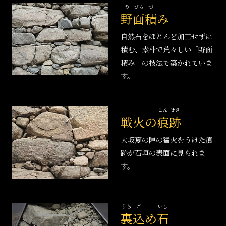
の
づら
づ
野
面
積
み
自然石をほとんど加工せずに
積む、素朴で荒々しい「野面
積み」の技法で築かれていま
す。
こん
せき
戦火の
痕
跡
大坂夏の陣の猛火をうけた痕
跡が石垣の表面に見られま
す。
うら
ご
いし
裏
込
め
石