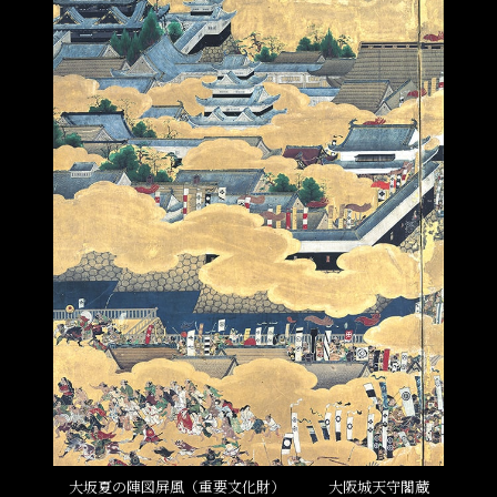
大坂夏の陣図屏風（重要文化財） 大阪城天守閣蔵