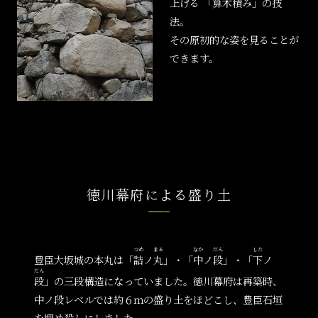
上げる 「算木積み」の技
法。
その原初的な姿を見ることが
できます。
徳川幕府による盛り土
つめ
まる
なか
だん
した
豊臣大坂城の本丸は「
詰
ノ
丸
」・「
中
ノ
段
」・「
下
ノ
だん
段
」の三段構造になっていました。徳川幕府は再築時、
中ノ段レベルでは約６ｍの盛り土をほどこし、豊臣石垣
を埋め殺しにしました。