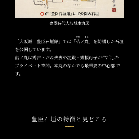
豊臣時代大坂城本丸図
つめ
まる
「大阪城 豊臣石垣館」では「
詰
ノ
丸
」を防護した石垣
を公開しています。
詰ノ丸は秀吉・おね夫妻や淀殿・秀頼母子が生活した
プライベート空間。本丸のなかでも最重要の中心部 で
す。
豊臣石垣の特徴と見どころ