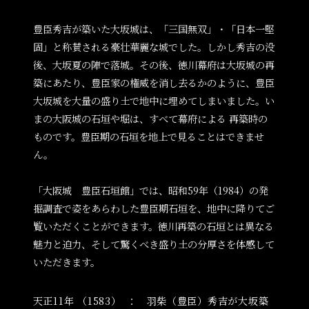
豊臣秀吉が築いた大坂城は、「三国無双」・「日本一堅
固」と称賛される豪壮華麗な城でした。しかし秀吉の没
後、大坂夏の陣で落城。その後、徳川幕府は大坂城の再
築にあたり、豊臣家の権威を消し去るかのように、豊臣
大坂城を大量の盛り土で地中に埋めてしまいました。い
まの大阪城の石垣や堀は、すべて幕府による 再築時の
ものです。豊臣期の石垣を地上で見ることはできませ
ん。
「大阪城 豊臣石垣館」では、昭和59年（1984）の発
掘調査で姿をあらわした豊臣期石垣を、地中に降りてご
覧いただくことができます。徳川再築の石垣とは異なる
魅力と迫力、そして驚くべき盛り土の分厚さを体感して
いただきます。
天正11年
（1583）
羽柴（豊臣）秀吉が大坂築